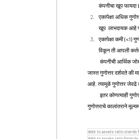
कंपनीचा खूप फायदा 
एकापेक्षा अधिक गुणोत्
खूप  लाभदायक आहे पण
एकापेक्षा कमी 
(<1) 
गु
विकून ती आपली कर्तव
	कंपनीची आर्थिक जो
जास्त गुणोत्तर दर्शवते की
आहे. त्यामुळे गुणोत्तर जेवढ
	इतर कोणत्याही गुणोत्तरांप्रमाणे कंपनीची आर्थिक जोखीम सुधारत आहे की बिघडत आहे हे माहिती करण्यासाठी या 
गुणोत्तराचे कालांतराने मूल्
debt to assets ratio stands 
debt to assets ratio formul