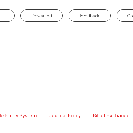
Dowanlod
Feedback
Co
le Entry System
Journal Entry
Bill of Exchange