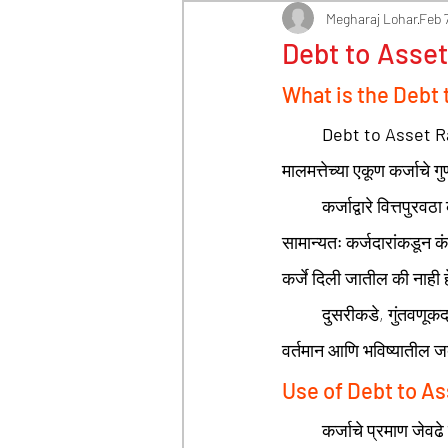
Ledger Book
Trial Balan
Megharaj Lohar
Feb 
Debt to Asset
What is the Debt 
Bank Reconciliation
Lett
Debt to Asset R
मालमत्तेच्या एकूण कर्जाचे ग
Financial Ratios
Taxes
	कर्जाद्वारे वित्तपुर
सामान्यतः कर्जदारांकडून क
कर्जे दिली जातील की नाही 
	दुसरीकडे, गुंतवणूकदार या गुणोत्तराचा वापर करून कंपनी दिवाळखोर नाही आहे याची खात्री करण्यासाठी वापरतात 
वर्तमान आणि भविष्यातील जब
Use of Debt to As
	कर्जाचे प्रमाण जेवढे जास्त तेवढे कंपनीचा फायदा म्हणजे अधिक आर्थिक जोखीम. त्याचबरोबर फायदा हे एक महत्त्वाचे 