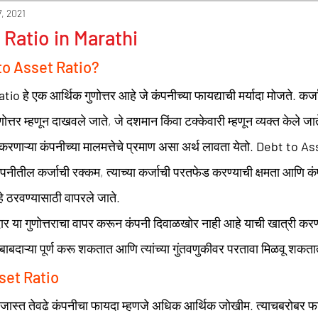
ce
Final Accounting
Depreciation
7, 2021
 Ratio in Marathi
to Asset Ratio?
er of Credit
Cash Flow Statement
atio
 हे एक आर्थिक गुणोत्तर आहे जे कंपनीच्या फायद्याची मर्यादा मोजते. कर्
ुणोत्तर म्हणून दाखवले जाते, जे दशमान किंवा टक्केवारी म्हणून व्यक्त केले जात
News
वठा करणाऱ्या कंपनीच्या मालमत्तेचे प्रमाण असा अर्थ लावता येतो. 
Debt to Ass
ंपनीतील कर्जाची रक्कम, त्याच्या कर्जाची परतफेड करण्याची क्षमता आणि क
हे ठरवण्यासाठी वापरले जाते. 
ाबदाऱ्या पूर्ण करू शकतात आणि त्यांच्या गुंतवणुकीवर परतावा मिळवू शकता
set Ratio