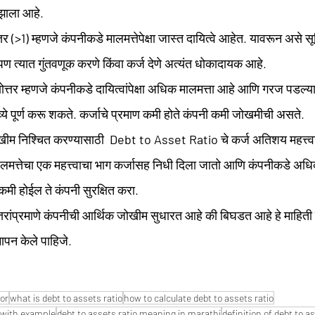
झाला आहे.
तर
 (>1)
 म्हणजे कंपनीकडे मालमत्तेपेक्षा जास्त दायित्वे आहेत. यावरून असे स
 त्यात गुंतवणूक करणे किंवा कर्ज देणे अत्यंत धोकादायक आहे.
णोत्तर म्हणजे कंपनीकडे दायित्वांपेक्षा अधिक मालमत्ता आहे आणि गरज पडल्
्ये पूर्ण करू शकते. कर्जाचे प्रमाण कमी होते कंपनी कमी जोखमीची असते.
खीम निश्चित करण्यासाठी  
Debt to Asset Ratio
 चे कर्ज अतिशय महत्त्व
 मालमत्तेचा एक महत्त्वाचा भाग कर्जासह निधी दिला जातो आणि कंपनीकडे अ
े कमी होईल ते कंपनी सुरक्षित करा. 
यमापन केले पाहिजे.
for
what is debt to assets ratio
how to calculate debt to assets ratio
a with example
debt to assets ratio meaning in marathi
definition of debt to a